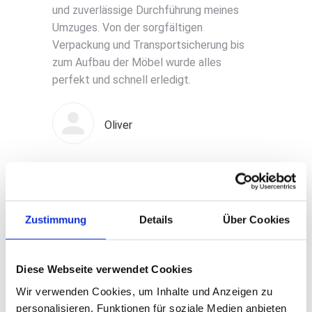
und zuverlässige Durchführung meines
Umzuges. Von der sorgfältigen
Verpackung und Transportsicherung bis
zum Aufbau der Möbel wurde alles
perfekt und schnell erledigt.
Oliver
Wir mussten unseren Umzug innerhalb 1
Woche wuppen
Herr Grab und sein
Zustimmung
Details
Über Cookies
Team wurden uns empfohlen
und Alle
waren 1a wie Ihr Ruf
Freundlich,
schnell, einfach top
Großes
Diese Webseite verwendet Cookies
Dankeschön
Wir verwenden Cookies, um Inhalte und Anzeigen zu
personalisieren, Funktionen für soziale Medien anbieten