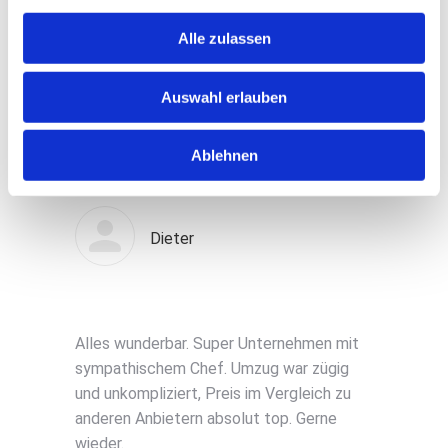
Unbedingt weiter zu empfehlen!
Alle zulassen
Thomas Hüttenhain
Auswahl erlauben
Ablehnen
Kompetentes Team, jederzeit wieder
Dieter
Alles wunderbar. Super Unternehmen mit
sympathischem Chef. Umzug war zügig
und unkompliziert, Preis im Vergleich zu
anderen Anbietern absolut top. Gerne
wieder.