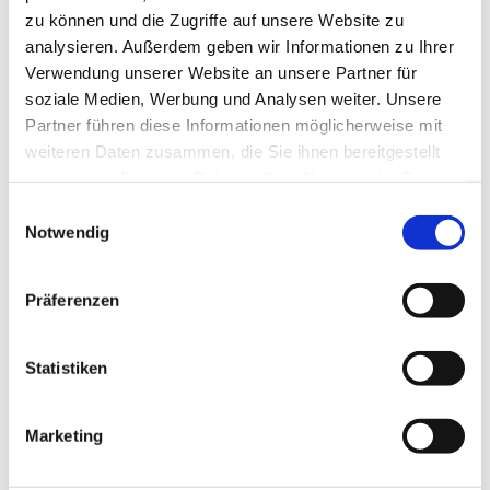
zu können und die Zugriffe auf unsere Website zu
Dodo L.
analysieren. Außerdem geben wir Informationen zu Ihrer
Verwendung unserer Website an unsere Partner für
soziale Medien, Werbung und Analysen weiter. Unsere
Partner führen diese Informationen möglicherweise mit
Ein wirklich 1a Unternehmen, kann ich nur
weiteren Daten zusammen, die Sie ihnen bereitgestellt
voll und ganz empfehlen. Äußerst
haben oder die sie im Rahmen Ihrer Nutzung der Dienste
professionell und sehr hilfsbereit. Immer
gesammelt haben.
Einwilligungsauswahl
wieder gerne.
Notwendig
Ingo Bendl
Präferenzen
Statistiken
Sind schon mehrmals mit dem Odenwald
Marketing
Express umgezogen, immer pünktlich und
nie was kaputt