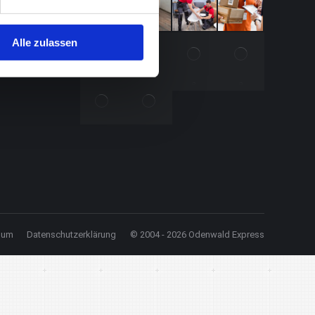
n hatten
Umzuges. Von der sorgfältigen Verpackung und Transports
wurde
Möbel wurde alles perfekt und schnell erledigt.
Alle zulassen
die Jungs
terne sind
Oliver
sum
Datenschutzerklärung
© 2004 - 2026 Odenwald Express