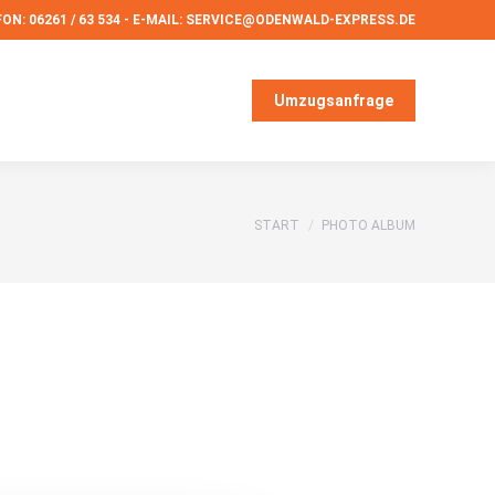
ON: 06261 / 63 534 - E-MAIL: SERVICE@ODENWALD-EXPRESS.DE
Umzugsanfrage
Umzugsanfrage
Sie befinden sich hier:
START
PHOTO ALBUM