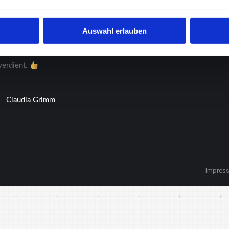
 Fa. Grab kamen pünktlich, räumten zuverlässig die Wohnung. Sponta
eine weitere Aufgabe (Entfernen des geklebten Teppichboden). Das 
Auswahl erlauben
iert am nächsten Tag auch noch erledigt. Wir waren sehr froh, dass 
flich waren. Sehr großes Lob für Zuverlässigkeit und Spontanität. 5 S
verdient.
Claudia Grimm
Impres