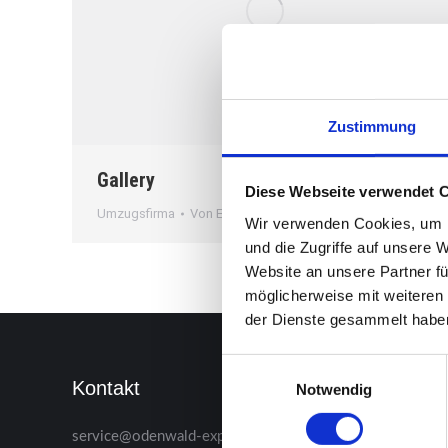
Zustimmung
Gallery
Diese Webseite verwendet 
Umzugsfirma
Von
El Jefe
20. Oktober 2019
Wir verwenden Cookies, um I
und die Zugriffe auf unsere 
Website an unsere Partner fü
möglicherweise mit weiteren
der Dienste gesammelt habe
Einwilligungsauswahl
Kontakt
Was un
Notwendig
 wieder
service@odenwald-express.de
Wir haben